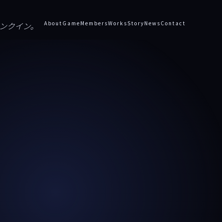
octu
About
Game
Members
Works
Story
News
Contact
ランクイン。