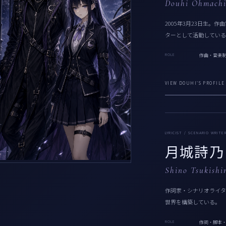
Douhi Ohmach
2005年3月23日生。
ターとして活動している
ROLE
作曲・音楽
VIEW DOUHI'S PROFILE
LYRICIST / SCENARIO WRITE
月城詩乃
Shino Tsukishi
作詞家・シナリオライタ
世界を構築している。
ROLE
作詞・脚本