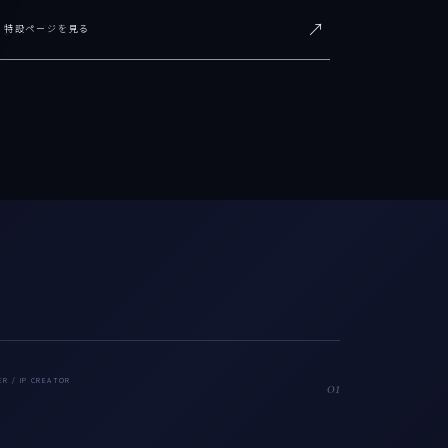
↗
特設ページを見る
ER / IP CREATOR
01