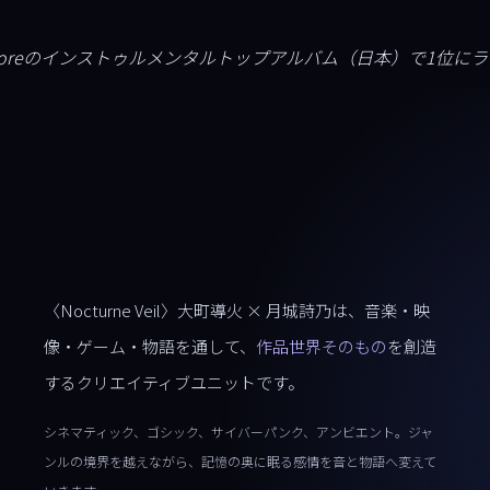
〈N
es Storeのインストゥルメンタルトップアルバム（日本）で1位に
〈Nocturne Veil〉大町導火 × 月城詩乃は、音楽・映
像・ゲーム・物語を通して、
作品世界そのもの
を創造
するクリエイティブユニットです。
シネマティック、ゴシック、サイバーパンク、アンビエント。ジャ
ンルの境界を越えながら、記憶の奥に眠る感情を音と物語へ変えて