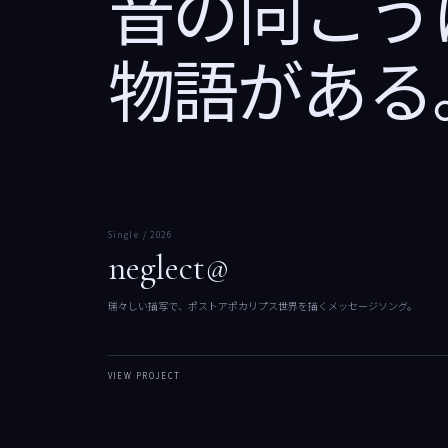
音の向こう
物語がある
01
Single / 2026
neglect@
瑞々しい描写で、ポストアポカリプス世界を描くメッセージソング。
VIEW PROJECT