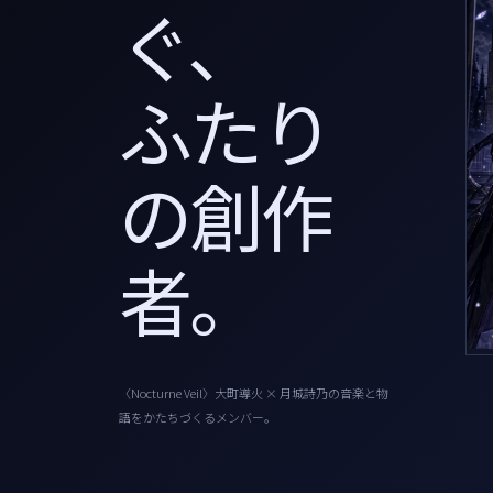
ぐ、
ふたり
の創作
者。
〈Nocturne Veil〉大町導火 × 月城詩乃の音楽と物
語をかたちづくるメンバー。