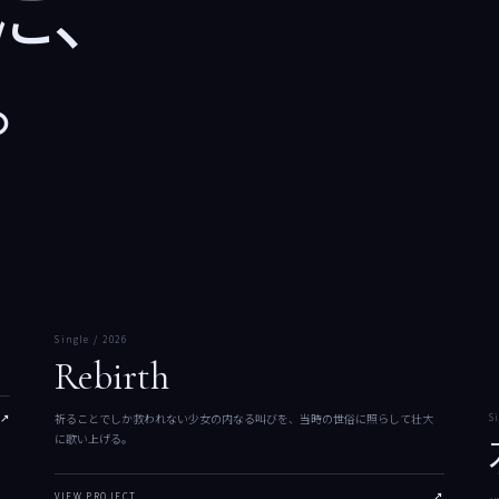
に、
。
02
Single / 2026
Rebirth
祈ることでしか救われない少女の内なる叫びを、当時の世俗に照らして壮大
S
↗
に歌い上げる。
VIEW PROJECT
↗