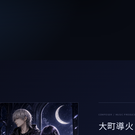
COMPOSER / MUSIC PRODUC
大町導火