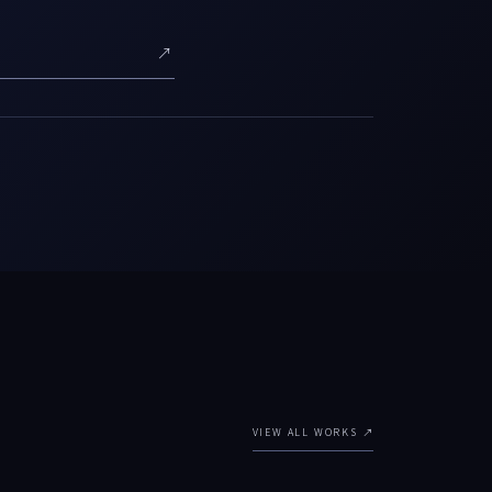
↗
VIEW ALL WORKS ↗