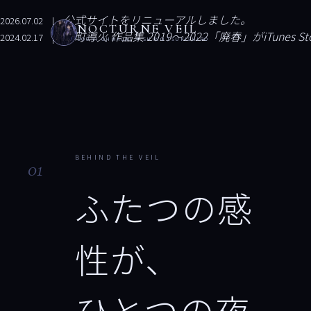
公式サイトをリニューアルしました。
2026.07.02 |
NOCTURNE VEIL
大町導火 作品集 2019〜2022「廃春」がiTun
2024.02.17 |
DOUHI OHMACHI × SHINO TSUKISHIRO
BEHIND THE VEIL
01
ふたつの感
性が、
ひとつの夜