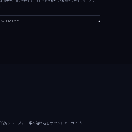
繊細な女性心理を代弁する、優雅でありながらも切なさを残すラヴ・バラー
ド。
IEW PROJECT
↗
プ音源シリーズ。日常へ溶け込むサウンドアーカイブ。