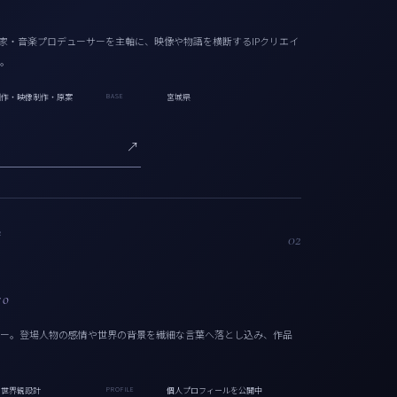
i
作曲家・音楽プロデューサーを主軸に、映像や物語を横断するIPクリエイ
。
制作・映像制作・原案
BASE
宮城県
↗
R
02
ro
ー。登場人物の感情や世界の背景を繊細な言葉へ落とし込み、作品
・世界観設計
PROFILE
個人プロフィールを公開中