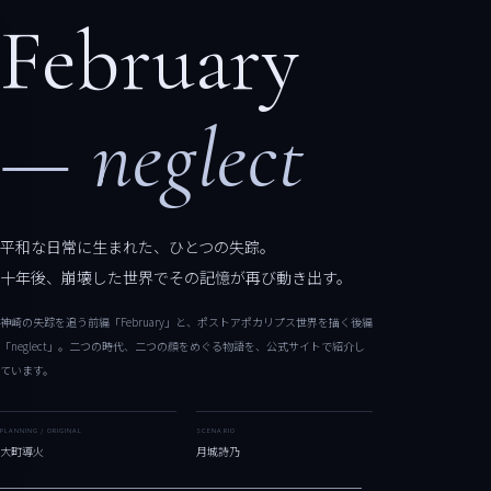
February
— neglect
平和な日常に生まれた、ひとつの失踪。
十年後、崩壊した世界でその記憶が再び動き出す。
神崎の失踪を追う前編「February」と、ポストアポカリプス世界を描く後編
「neglect」。二つの時代、二つの顔をめぐる物語を、公式サイトで紹介し
ています。
PLANNING / ORIGINAL
SCENARIO
大町導火
月城詩乃